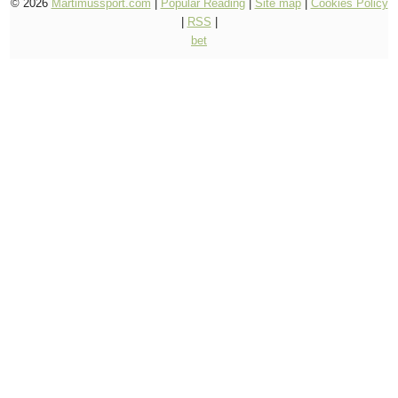
© 2026
Martimussport.com
|
Popular Reading
|
Site map
|
Cookies Policy
|
RSS
|
bet