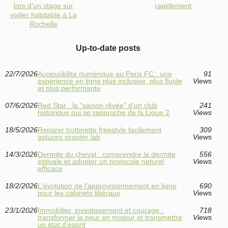
lors d'un stage sur
rapidement
voilier habitable à La
Rochelle
Up-to-date posts
22/7/2026
Accessibilité numérique au Paris FC : une
91
expérience en ligne plus inclusive, plus fluide
Views
et plus performante
07/6/2026
Red Star : la “saison rêvée” d’un club
241
historique qui se rapproche de la Ligue 2
Views
18/5/2026
Reparer trottinette freestyle facilement
309
astuces scooter lab
Views
14/3/2026
Dermite du cheval : comprendre la dermite
556
estivale et adopter un protocole naturel
Views
efficace
18/2/2026
L'évolution de l'approvisionnement en ligne
690
pour les cabinets libéraux
Views
23/1/2026
Immobilier, investissement et courage :
718
transformer la peur en moteur et transmettre
Views
un état d’esprit