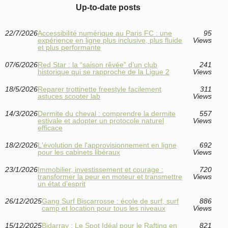
Up-to-date posts
22/7/2026
Accessibilité numérique au Paris FC : une
95
expérience en ligne plus inclusive, plus fluide
Views
et plus performante
07/6/2026
Red Star : la “saison rêvée” d’un club
241
historique qui se rapproche de la Ligue 2
Views
18/5/2026
Reparer trottinette freestyle facilement
311
astuces scooter lab
Views
14/3/2026
Dermite du cheval : comprendre la dermite
557
estivale et adopter un protocole naturel
Views
efficace
18/2/2026
L'évolution de l'approvisionnement en ligne
692
pour les cabinets libéraux
Views
23/1/2026
Immobilier, investissement et courage :
720
transformer la peur en moteur et transmettre
Views
un état d’esprit
26/12/2025
Gang Surf Biscarrosse : école de surf, surf
886
camp et location pour tous les niveaux
Views
15/12/2025
Bidarray : Le Spot Idéal pour le Rafting en
821