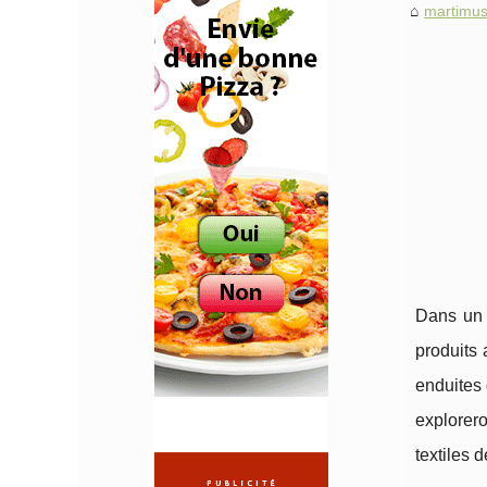
martimus
Dans un m
produits
enduites 
explorero
textiles 