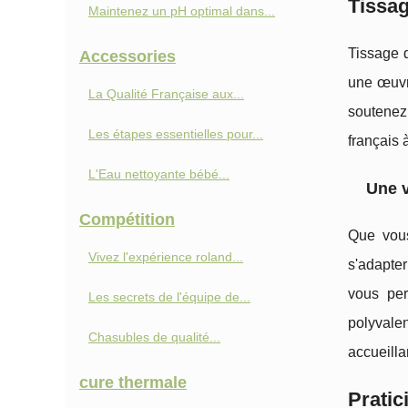
Tissag
Maintenez un pH optimal dans...
Tissage 
Accessories
une œuvre
La Qualité Française aux...
soutenez 
Les étapes essentielles pour...
français à
L'Eau nettoyante bébé...
Une v
Compétition
Que vous
Vivez l'expérience roland...
s'adapter
vous per
Les secrets de l'équipe de...
polyvale
Chasubles de qualité...
accueillan
cure thermale
Pratic