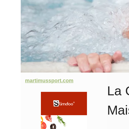
martimussport.com
La 
Mai