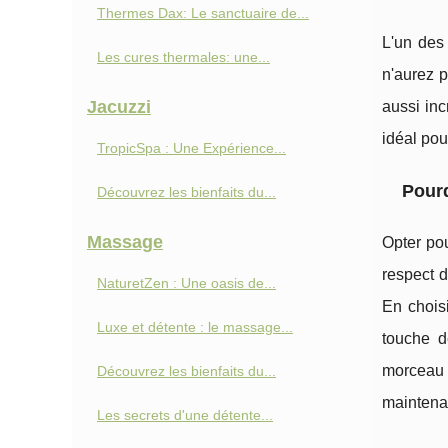
Thermes Dax: Le sanctuaire de...
L'un des 
Les cures thermales: une...
n'aurez p
Jacuzzi
aussi inc
idéal pou
TropicSpa : Une Expérience...
Pourq
Découvrez les bienfaits du...
Massage
Opter pou
respect d
NaturetZen : Une oasis de...
En choisi
Luxe et détente : le massage...
touche d
morceau 
Découvrez les bienfaits du...
maintenan
Les secrets d'une détente...