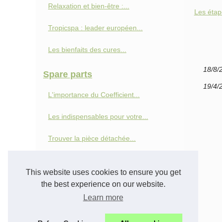
Relaxation et bien-être :...
Les étap
Tropicspa : leader européen...
Les bienfaits des cures...
18/8/
Spare parts
19/4/
L'importance du Coefficient...
Les indispensables pour votre...
Trouver la pièce détachée...
Comment bien entretenir votre...
This website uses cookies to ensure you get
Vélo
the best experience on our website.
Learn more
5 conseils pour bien choisir...