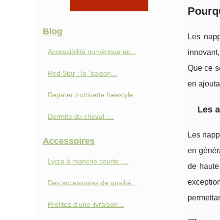
Pourqu
Blog
Les nappe
Accessibilité numérique au...
innovant,
Que ce so
Red Star : la “saison...
en ajouta
Reparer trottinette freestyle...
Les a
Dermite du cheval :...
Les napp
Accessoires
en généra
Lycra à manche courte :...
de haute
exceptio
Des accessoires de qualité...
permettan
Profitez d'une livraison...