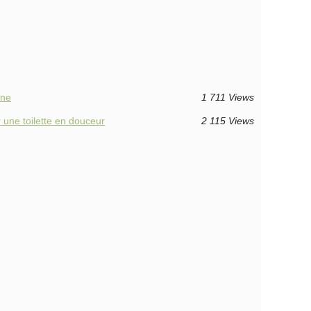
ine
1 711 Views
r une toilette en douceur
2 115 Views