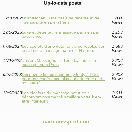
Up-to-date posts
29/10/2025
NaturetZen : Une oasis de détente et de
841
sensualité en plein Paris
Views
19/8/2025
Luxe et détente : le massage parisien par
1 103
excellence
Views
07/8/2024
Les secrets d'une détente ultime révélés par
1 569
le salon de massage naturiste NaturZen
Views
11/9/2023
Univers Massages : le lieu idéal pour un
2 206
massage nu à Paris
Views
02/7/2023
Découvrez le massage body body à Paris
2 403
pour une expérience ultime de détente et de
Views
sensualité
10/6/2023
Les bienfaits du massage naturiste :
2 011
découvrez comment il améliore votre bien-
Views
être intérieur !
martimussport.com