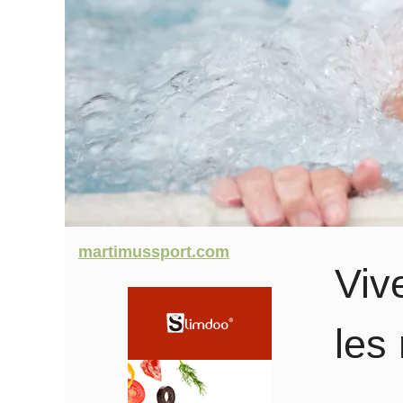
martimussport.com
Viv
les