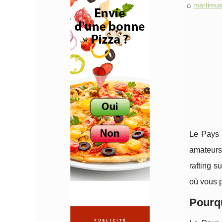
martimus
Le Pays 
amateurs 
rafting 
où vous 
Pourqu