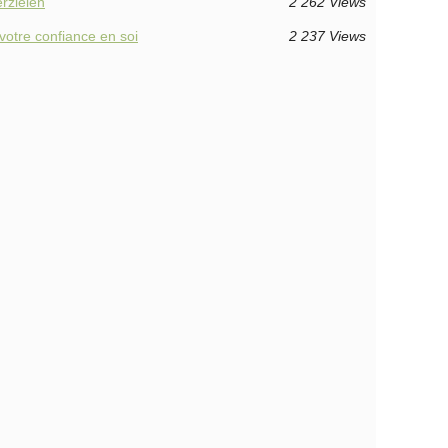
rzielen
2 262 Views
votre confiance en soi
2 237 Views