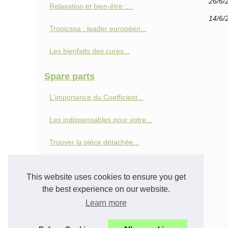
26/6/
Relaxation et bien-être :...
14/6/
Tropicspa : leader européen...
Les bienfaits des cures...
Spare parts
L'importance du Coefficient...
Les indispensables pour votre...
Trouver la pièce détachée...
Comment bien entretenir votre...
This website uses cookies to ensure you get
Vélo
the best experience on our website.
Learn more
5 conseils pour bien choisir...