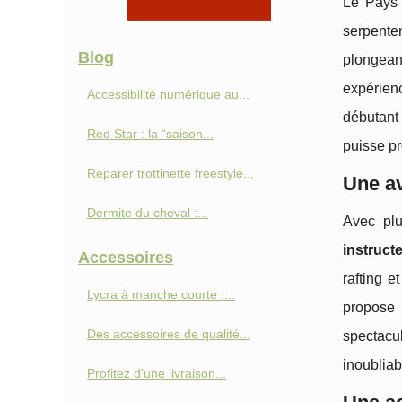
Le Pays 
serpente
Blog
plongean
expérienc
Accessibilité numérique au...
débutant
Red Star : la “saison...
puisse pr
Reparer trottinette freestyle...
Une av
Dermite du cheval :...
Avec plu
instructe
Accessoires
rafting e
Lycra à manche courte :...
propose 
Des accessoires de qualité...
spectacu
inoubliab
Profitez d'une livraison...