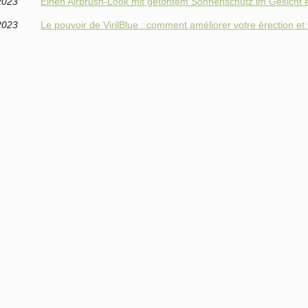
2023
Einen Airbrush-Look mit getöntem Sonnenschutz im Gesicht e
2023
Le pouvoir de VirilBlue : comment améliorer votre érection et 