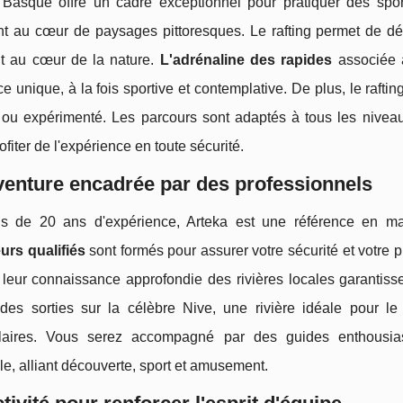
Basque offre un cadre exceptionnel pour pratiquer des sport
nt au cœur de paysages pittoresques. Le rafting permet de dé
t au cœur de la nature.
L'adrénaline des rapides
associée à
e unique, à la fois sportive et contemplative. De plus, le rafti
 ou expérimenté. Les parcours sont adaptés à tous les niveau
ofiter de l'expérience en toute sécurité.
enture encadrée par des professionnels
s de 20 ans d'expérience, Arteka est une référence en ma
urs qualifiés
sont formés pour assurer votre sécurité et votre p
t leur connaissance approfondie des rivières locales garantiss
des sorties sur la célèbre Nive, une rivière idéale pour l
laires. Vous serez accompagné par des guides enthousia
le, alliant découverte, sport et amusement.