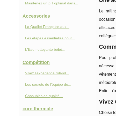
Une ac
Maintenez un pH optimal dans...
Le rafti
Accessories
occasion 
La Qualité Française aux...
efficaces
collègues
Les étapes essentielles pour...
Commen
L'Eau nettoyante bébé...
Pour pro
Compétition
nécessair
Vivez l'expérience roland...
vêtement
météorolo
Les secrets de l'équipe de...
Enfin, n'
Chasubles de qualité...
Vivez 
cure thermale
Choisir l